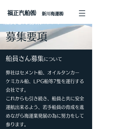
​福正汽船㈱
新川海運㈱
船員さん募集
について
​募集
要項
船員さん募集
について
​弊社はセメント船、オイルタンカー
ケミカル船、LPG船等7隻を運行する
会社です。
​これからも引き続き、船員と共に安全
運航出来るよう、若手船員の育成を進
めながら海運業発展の為に努力をして
参ります。